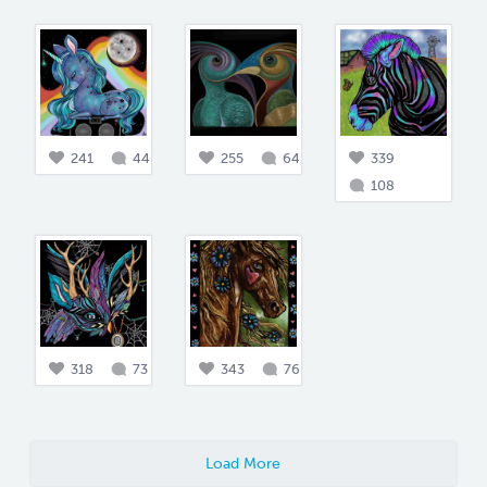
241
44
255
64
339
108
318
73
343
76
Load More