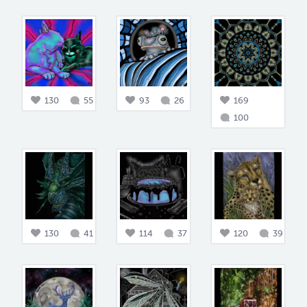
130
55
93
26
169
100
130
41
114
37
120
39