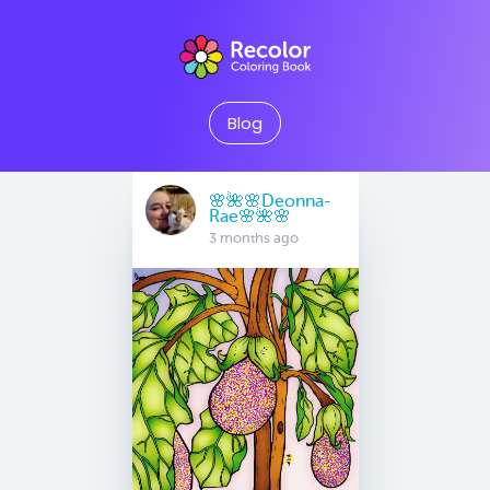
Blog
🌸🌺🌸Deonna-
Rae🌸🌺🌸
3 months ago