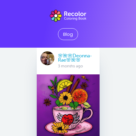
Blog
🌸🌺🌸Deonna-
Rae🌸🌺🌸
3 months ago