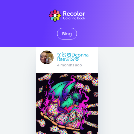
Blog
🌸🌺🌸Deonna-
Rae🌸🌺🌸
4 months ago