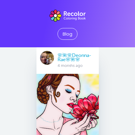
Blog
🌸🌺🌸Deonna-
Rae🌸🌺🌸
4 months ago