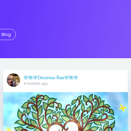
Blog
🌸🌺🌸Deonna-Rae🌸🌺🌸
4 months ago